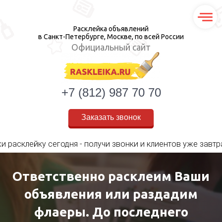
Расклейка объявлений
в Санкт-Петербурге, Москве, по всей России
Официальный сайт
+7 (812) 987 70 70
Заказать звонок
одня - получи звонки и клиентов уже завтра!
Ответственно расклеим Ваши
Ответственно расклеим Ваши
объявления или раздадим
объявления или раздадим
флаеры. До последнего
флаеры. До последнего