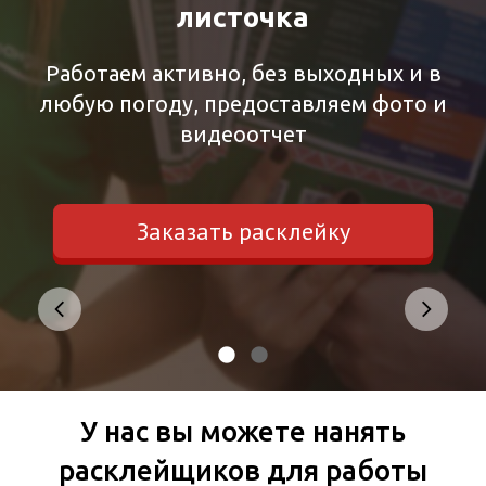
листочка
листочка
Работаем активно, без выходных и в
Работаем активно, без выходных и в
любую погоду, предоставляем фото и
любую погоду, предоставляем фото и
видеоотчет
видеоотчет
Заказать расклейку
Заказать расклейку
У нас вы можете нанять
расклейщиков для работы